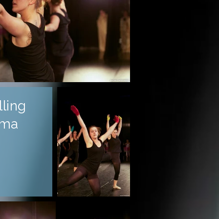
ling
ema